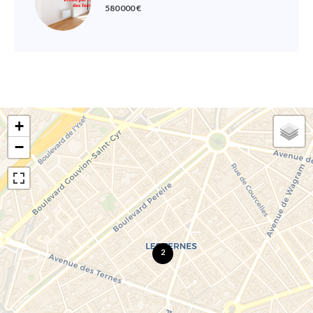
580 000 €
+
−
2