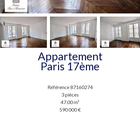
Appartement
Paris 17ème
Référence
87160274
3 pièces
47.00
m²
590 000 €