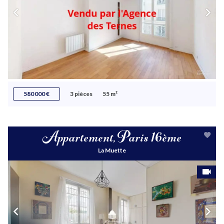
580 000 €
3 pièces
55 m²
Appartement, Paris 16ème
La Muette