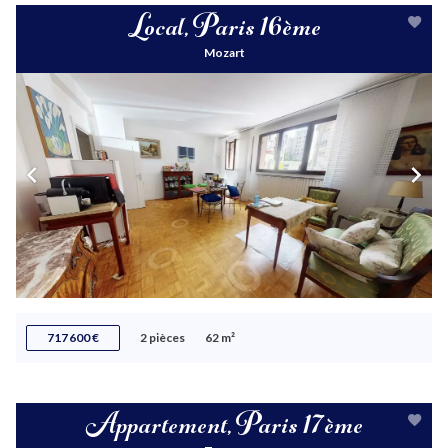
Local, Paris 16ème
Mozart
717 600 €
2 pièces
62 m²
Appartement, Paris 17ème