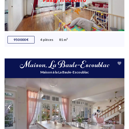
950 000 €
4 pièces
81 m²
Maison, La Baule-Escoublac
Maison à la La Baule-Escoublac