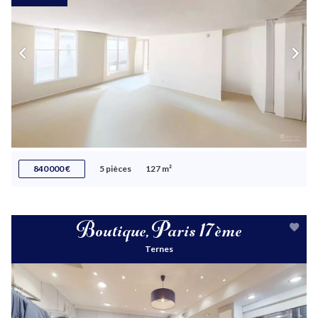
840 000 €
5 pièces
127 m²
Boutique, Paris 17ème
Ternes